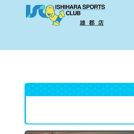
内
容
を
ス
キ
ッ
プ