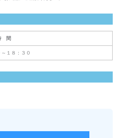
時 間
０～１８：３０