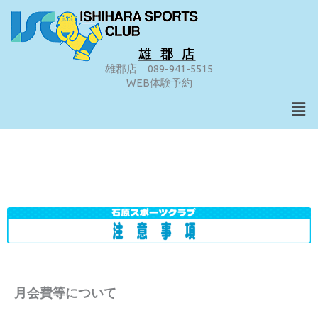
内
容
を
ス
雄郡店 089-941-5515
WEB体験予約
キ
Men
ッ
プ
月会費等について